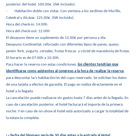
posterior del hotel.
100,00€. (IVA incluido).
- Habitación doble con vistas. Con ventana a los Jardines de Murillo,
Catedral y Alcázar.
125,00€. (IVA incluido).
Hora del check-in: 14.00h
Hora del check-out: 12.00h
El desayuno tiene un suplemento de 12.00€ por persona y día.
Desayuno Continental, reforzado con diferentes tipos de panes, queso,
jamón York, yogurts, cereales, frutas frescas y cóctel de macedonia de frutas.
El horario es de 07:00h a 10:30h.
Para hacer la reserva con estas condiciones,
los clientes tendrían que
identificarse como asistentes al congreso a la hora de realizar la reserva
,
para descontar la/s habitación/es del cupo reservado. Se solicitan los datos
de una tarjeta a efectos de garantía. El pago se realiza directamente en el
hotel a la llegada.
La cancelación puede realizarse sin gastos hasta 7 días antes de la llegada. En
caso de cancelación posterior, el hotel facturará el importe de la primera
noche. Y en caso de no-show el hotel está autorizado a cargar la totalidad de
la estancia completa.
La
fecha del bloqueo sería de 30 días antes a la entrada al Hotel