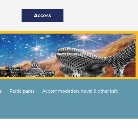
Access
s
Participants
Accommodation, travel & other info