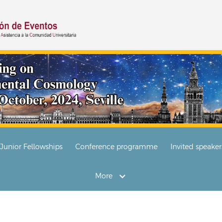
Junior Fellowships
Conference programme
Invited speaker
More